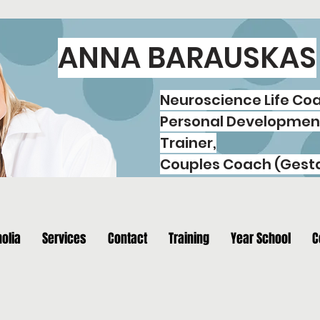
ANNA BARAUSKAS
Neuroscience Life Co
Personal Developmen
Trainer,
Couples Coach (Gesta
olia
Services
Contact
Training
Year School
C