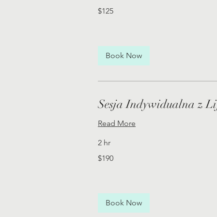
125
$125
US
dollars
Book Now
Sesja Indywidualna z L
Read More
2 hr
190
$190
US
dollars
Book Now