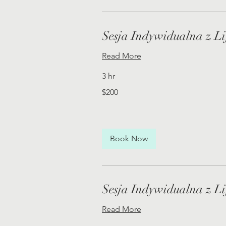
Sesja Indywidualna z L
Read More
3 hr
200
$200
US
dollars
Book Now
Sesja Indywidualna z L
Read More