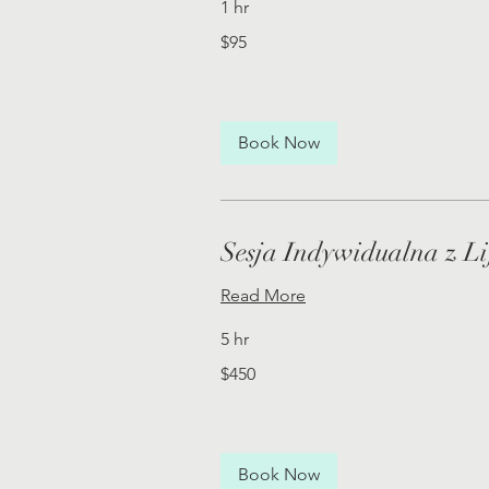
1 hr
95
$95
US
dollars
Book Now
Sesja Indywidualna z L
Read More
5 hr
450
$450
US
dollars
Book Now