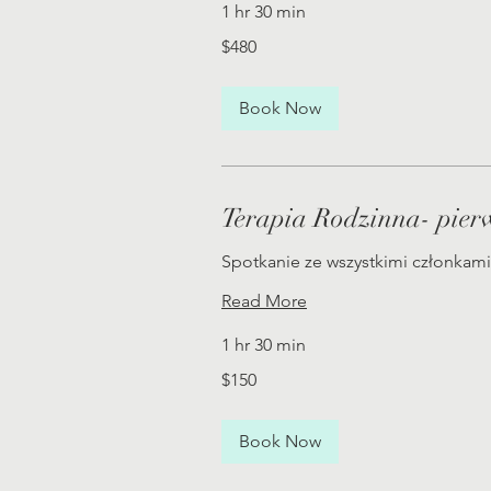
1 hr 30 min
480
$480
US
dollars
Book Now
Terapia Rodzinna- pierw
Spotkanie ze wszystkimi członkami
Read More
1 hr 30 min
150
$150
US
dollars
Book Now