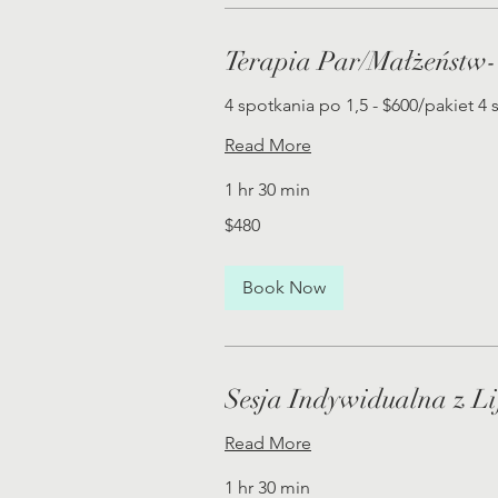
Terapia Par/Małżeństw-
4 spotkania po 1,5 - $600/pakiet 4
Read More
1 hr 30 min
480
$480
US
dollars
Book Now
Sesja Indywidualna z L
Read More
1 hr 30 min