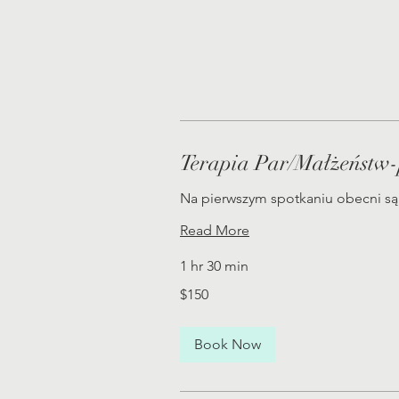
Terapia Par/Małżeństw-
Na pierwszym spotkaniu obecni są 
Read More
1 hr 30 min
150
$150
US
dollars
Book Now