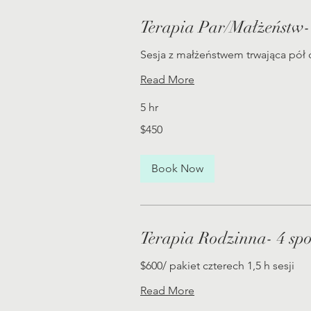
Terapia Par/Małżeństw- 
Sesja z małżeństwem trwająca pół 
Read More
5 hr
450
$450
US
dollars
Book Now
Terapia Rodzinna- 4 spo
$600/ pakiet czterech 1,5 h sesji
Read More