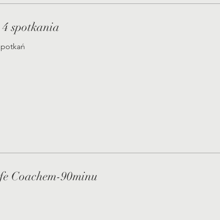
 4 spotkania
 spotkań
ife Coachem-90minu