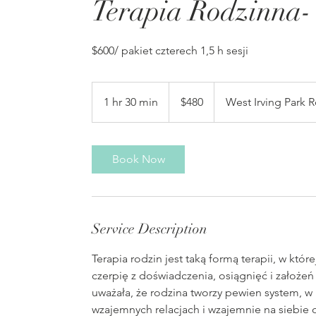
Terapia Rodzinna- 
$600/ pakiet czterech 1,5 h sesji
480
US
1 hr 30 min
1
$480
West Irving Park 
dollars
h
3
0
Book Now
m
i
n
Service Description
Terapia rodzin jest taką formą terapii, w któr
czerpię z doświadczenia, osiągnięć i założeń 
uważała, że rodzina tworzy pewien system, 
wzajemnych relacjach i wzajemnie na siebi