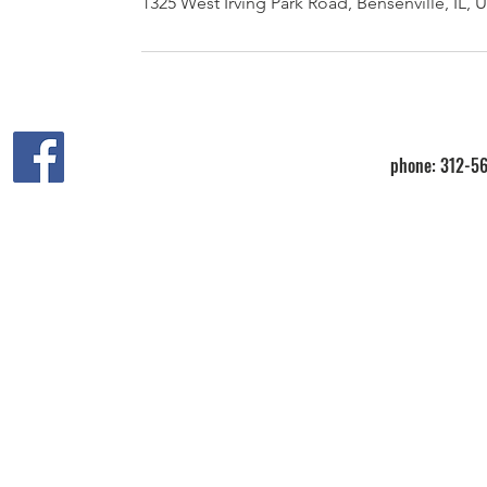
1325 West Irving Park Road, Bensenville, IL, 
phone: 312-56