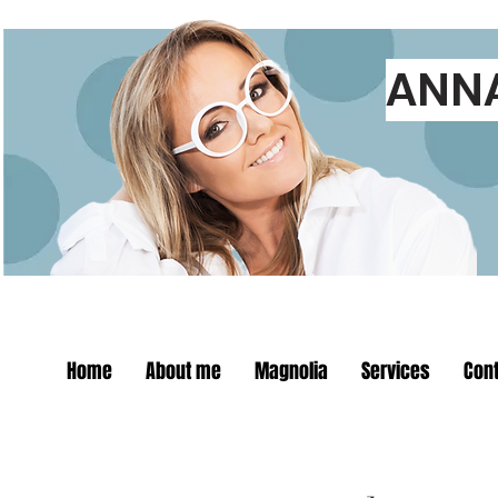
ANN
Home
About me
Magnolia
Services
Cont