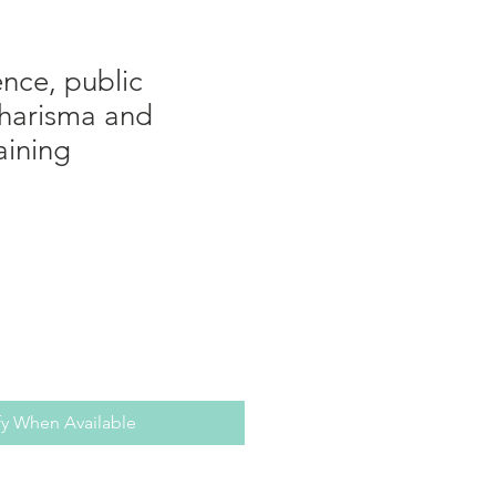
ence, public
charisma and
aining
fy When Available