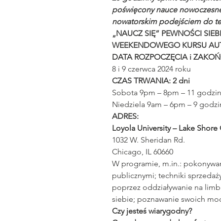
poświęcony nauce nowoczesnej
nowatorskim podejściem do te
„NAUCZ SIĘ” PEWNOŚCI SIE
WEEKENDOWEGO KURSU AUT
DATA ROZPOCZĘCIA i ZAKOŃ
8 i 9 czerwca 2024 roku
CZAS TRWANIA: 2 dni
Sobota 9pm – 8pm – 11 godzin
Niedziela 9am – 6pm – 9 godzi
ADRES:
Loyola University – Lake Shor
1032 W. Sheridan Rd.
Chicago, IL 60660
W programie, m.in.: pokonywan
publicznymi; techniki sprzedaży
poprzez oddziaływanie na lim
siebie; poznawanie swoich moc
Czy jesteś wiarygodny?