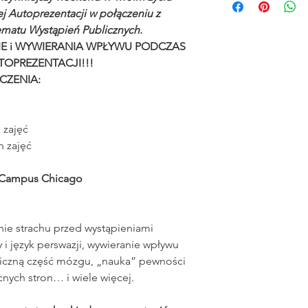
 Autoprezentacji w połączeniu z
matu Wystąpień Publicznych.
BIE i WYWIERANIA WPŁYWU PODCZAS
OPREZENTACJI!!!
CZENIA:
 zajęć
n zajęć
e Campus Chicago
ie strachu przed wystąpieniami
 i język perswazji, wywieranie wpływu
biczną część mózgu, „nauka” pewności
nych stron… i wiele więcej.