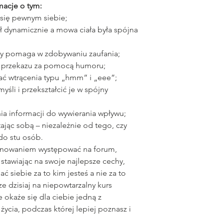
acje o tym:
 się pewnym siebie;
ał dynamicznie a mowa ciała była spójna
wy pomaga w zdobywaniu zaufania;
eść przekazu za pomocą humoru;
ać wtrącenia typu „hmm” i „eee”;
śli i przekształcić je w spójny
nia informacji do wywierania wpływu;
ając sobą – niezależnie od tego, czy
do stu osób.
panowaniem występować na forum,
stawiając na swoje najlepsze cechy,
siebie za to kim jesteś a nie za to
ze dzisiaj na niepowtarzalny kurs
 okaże się dla ciebie jedną z
ycia, podczas której lepiej poznasz i