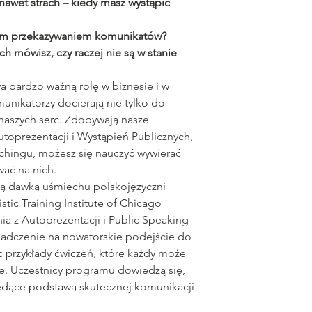
nawet strach – kiedy masz wystąpić
ym przekazywaniem komunikatów?
ch mówisz, czy raczej nie są w stanie
 bardzo ważną rolę w biznesie i w
unikatorzy docierają nie tylko do
 naszych serc. Zdobywają nasze
utoprezentacji i Wystąpień Publicznych,
hingu, możesz się nauczyć wywierać
wać na nich.
żą dawką uśmiechu polskojęzyczni
tic Training Institute of Chicago
 z Autoprezentacji i Public Speaking
adczenie na nowatorskie podejście do
c przykłady ćwiczeń, które każdy może
. Uczestnicy programu dowiedzą się,
będące podstawą skutecznej komunikacji