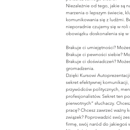
Niezależnie od tego, jakie są 
marzenia o lepszym świecie, k
komunikowania się z ludźmi. B
nieporadnie czujemy się w rol
obowiązku doskonalenia się w t
Brakuje ci umiejętności? Możes
Brakuje ci pewności siebie? Mo
Brakuje ci doświadczeń? Możes
gromadzenia.
Dzięki Kursowi Autoprezentacj
sekret efektywnej komunikacji,
przywódców politycznych, men
profesjonalistów. Sekret ten 
pierwotnych” słuchaczy. Chcesz
pracę? Chcesz zawrzeć ważny k
związek? Poprowadzić swój zesp
firmę, swój naród do jakiegoś