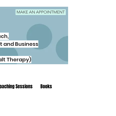
MAKE AN APPOINTMENT
ach,
t and Business
lt Therapy)
oaching Sessions
Books