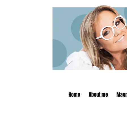
Home
About me
Magn