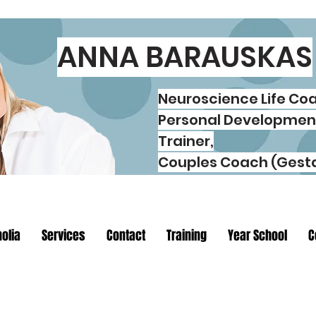
ANNA BARAUSKAS
Neuroscience Life Co
Personal Developmen
Trainer,
Couples Coach (Gesta
olia
Services
Contact
Training
Year School
C