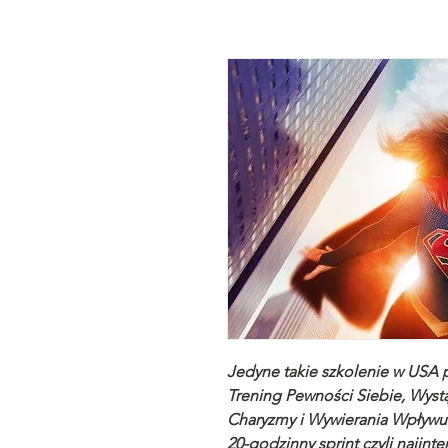
Jedyne takie szkolenie w USA 
Trening Pewności Siebie, Wystą
Charyzmy i Wywierania Wpływu
20-godzinny sprint czyli najin