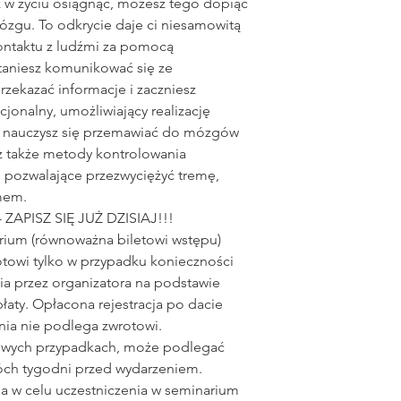
z w życiu osiągnąć, możesz tego dopiąć
zgu. To odkrycie daje ci niesamowitą
kontaktu z ludźmi za pomocą
staniesz komunikować się ze
rzekazać informacje i zaczniesz
jonalny, umożliwiający realizację
że nauczysz się przemawiać do mózgów
z także metody kontrolowania
pozwalające przezwyciężyć tremę,
mem.
ZAPISZ SIĘ JUŻ DZISIAJ!!!
rium (równoważna biletowi wstępu)
towi tylko w przypadku konieczności
a przez organizatora na podstawie
aty. Opłacona rejestracja po dacie
nia nie podlega zwrotowi.
kowych przypadkach, może podlegać
óch tygodni przed wydarzeniem.
na w celu uczestniczenia w seminarium