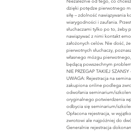
Niezależnie od tego, co chces
dzięki potędze pierwotnego mó
siłę – zdolność nawiązywania 
wiarygodności i zaufania. Prze
słuchaczami tylko po to, żeby p
nawiązywać z nimi kontakt emoc
założonych celów. Nie dość, 
pierwotnych słuchaczy, poznas
własnego mózgu pierwotnego, 
będącą powszechnym proble
NIE PRZEGAP TAKIEJ SZANSY - 
UWAGA: Rejestracja na semina
zakupiona online podlega zwro
odwołania seminarium/szkoleni
oryginalnego potwierdzenia wpł
odbycia się seminarium/szkole
Opłacona rejestracja, w wyjąt
zwrotowi ale najpóżniej do dw
Generalnie rejestracja dokona