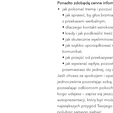
Ponadto zdobędą cenne inform
jak pokonać tremę i poczuć
• jak sprawić, by głos brzmi
z przekazem werbalnym;
• dlaczego kontakt wzroko
• kiedy i jak podkreślić tr
• jak skutecznie wyeliminow
• jak szybko uporządkować my
komunikat;
• jak przejść od przekazywa
• jak wywierać wpływ, pozost
przemawiasz do jednej, czy 
Jeśli chcesz ze spokojem i o
jednocześnie pozostając sobą, 
pozwalając odbiorcom pokochać 
kogo udajesz – zapisz się jeszc
autoprezentacji, który być może
największych przygód Twojego ż
polubisz samego siebie!