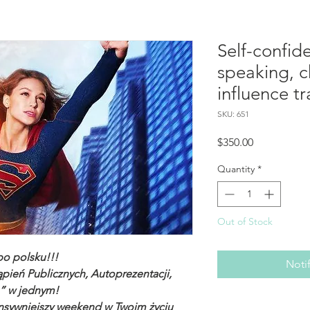
Self-confid
speaking, 
influence tr
SKU: 651
Price
$350.00
Quantity
*
Out of Stock
po polsku!!!
Noti
pień Publicznych, Autoprezentacji,
” w jednym!
tensywniejszy weekend w Twoim życiu