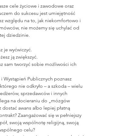
nasze cele życiowe i zawodowe oraz
luczem do sukcesu jest umiejętność
ez względu na to, jak niekomfortowo i
i mówców, nie możemy się uchylać od
ej dziedzinie.
z je wyćwiczyć.
żesz ją zwiększyć.
z sam tworzyć sobie możliwości ich
i i Wystąpień Publicznych poznasz
 którego nie odkryło – a szkoda – wielu
edżerów, sprzedawców i innych
polega na docieraniu do „mózgów
 dostać awans albo lepiej płatną
ontrakt? Zaangażować się w pełniejszy
ół, swoją wspólnotę religijną, swoją
 wspólnego celu?