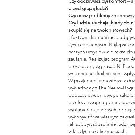
Czy odczuwasz dyskomfort – a 
przed grupą ludzi?
Czy masz problemy ze sprawn
Czy ludzie słuchają, kiedy do ni
skupić się na twoich słowach?
Efektywna komunikacja odgrywa
życiu codziennym. Najlepsi kom
naszych umysłów, ale także do
zaufanie. Realizując program A
prowadzony wg zasad NLP coac
wrażenie na słuchaczach i wpły
W przyjemnej atmosferze z du
wykładowcy z The Neuro-Linguis
podczas dwudniowego szkolenia
przełożą swoje ogromne doświ
wystąpień publicznych, podają
wykonywać we własnym zakresie
jak zdobywać zaufanie ludzi, 
w każdych okolicznościach.