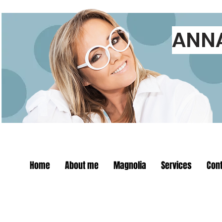
ANN
Home
About me
Magnolia
Services
Cont