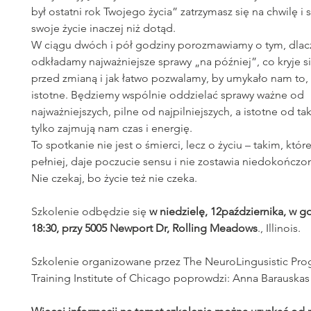
był ostatni rok Twojego życia” zatrzymasz się na chwilę i 
swoje życie inaczej niż dotąd.
W ciągu dwóch i pół godziny porozmawiamy o tym, dlac
odkładamy najważniejsze sprawy „na później”, co kryje s
przed zmianą i jak łatwo pozwalamy, by umykało nam to
istotne. Będziemy wspólnie oddzielać sprawy ważne od
najważniejszych, pilne od najpilniejszych, a istotne od tak
tylko zajmują nam czas i energię.
To spotkanie nie jest o śmierci, lecz o życiu – takim, któ
pełniej, daje poczucie sensu i nie zostawia niedokończony
Nie czekaj, bo życie też nie czeka.
Szkolenie odbędzie się
w niedzielę, 12października, w g
18:30, przy 5005 Newport Dr, Rolling Meadows
., Illinois.
Szkolenie organizowane przez The NeuroLingusistic Pr
Training Institute of Chicago poprowdzi: Anna Barauskas