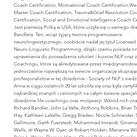
Coach Certification, Motivational Coach Certification,We
Master Coach Certification, Trauma&Grief Resolution Co
Certification, Social and Emotional Intelligence Coach Cer
Jest pierwszą Polką w USA, która uczyła się u samego dr
Bandlera. Ten, wciąż żyjący twórca programowania
neurolingwistycznego, osobiście nadał jej tytuł Licensed 
Neuro-Linguistic Programming, dzięki czemu posiada o
uprawnienia do prowadzenia szkoleń i kursów NLP oraz 
Coachingu, które są akredytowane przez międzynarodow
jednocześnie największą na świecie organizację skupiają
profesjonalistów w tej dziedzinie - Society of NLP z sied
Anna w ciągu ostatnich 20 lat szkoliła się oraz była certy
najbardziej znanych i cenionych na całym świecie specjal
dziedzinie life coachingu oraz motywacji. Wśród nich znale
Richard Bandler, John La Valle, Anthony Robbins, Brian T
Hay, Kathleen LaValle, Gregg Braden, Nicole Schneider, 
Gallimore, Garth Fuerstedr, Muhammad Imrandr, Ginamar
Wells, dr Wayne W. Dyer, dr Robert Holden, Marianne Wi