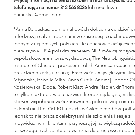
Więcej informacji na temat szkolenia można uzyskać od 
telefonując na numer 312 566 8026
lub emailowo:
barauskas@gmail.com
*Anna Barauskas, od niemal dwóch dekad na co dzień pr
młodzieżą i całymi rodzinami w czasie sesji coachingowyc
jednym z najlepszych polskich life coachów działających 
pierwszym w USA polskim trenerem NLP, mówcą motywa
współzałożycielem oraz wykładowcą The NeuroLinguistic
Institute of Chicago, prezesem Polish American Coach F
oraz dziennikarką i pisarką. Pracowała z największymi sł
Młynarska, Izabella Miko, Anna Guzik, Andrzej Lepper, O
Kozierowska, Doda, Robert Klatt, Andre Napier, dr Thom
to tylko niektóre z wielu nazwisk, które znajdują się na li
którymi współpracowała zarówno na polu rozwoju osobist
dziennikarskim. Od 10 lat działa w świecie mediów, polityk
jednak to nie praca z celebrytami ale szkolenia i sesje z
indywidualnymi klientami przynoszą jej największą radoś
jej szczególnych zainteresowań znajduje się psychologia