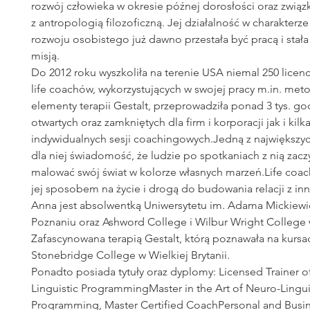
rozwój człowieka w okresie późnej dorosłości oraz związ
z antropologią filozoficzną. Jej działalność w charakterze
rozwoju osobistego już dawno przestała być pracą i stała
misją.
Do 2012 roku wyszkoliła na terenie USA niemal 250 lice
life coachów, wykorzystujących w swojej pracy m.in. met
elementy terapii Gestalt, przeprowadziła ponad 3 tys. go
otwartych oraz zamkniętych dla firm i korporacji jak i kilk
indywidualnych sesji coachingowych.Jedną z największych
dla niej świadomość, że ludzie po spotkaniach z nią zacz
malować swój świat w kolorze własnych marzeń.Life coach
jej sposobem na życie i drogą do budowania relacji z in
Anna jest absolwentką Uniwersytetu im. Adama Mickiewi
Poznaniu oraz Ashword College i Wilbur Wright College
Zafascynowana terapią Gestalt, którą poznawała na kursa
Stonebridge College w Wielkiej Brytanii.
Ponadto posiada tytuły oraz dyplomy: Licensed Trainer o
Linguistic ProgrammingMaster in the Art of Neuro-Lingui
Programming, Master Certified CoachPersonal and Busin